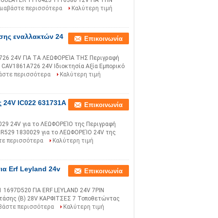
GULATER 1116423 1116380 12V ΓΙΑ ΤΗΝ
Διαβάστε περισσότερα
Καλύτερη τιμή
άσης εναλλακτών 24
Επικοινωνία
26 24V ΓΙΑ ΤΑ ΛΕΩΦΟΡΕΊΑ ΤΗΣ Περιγραφή
AV1861A726 24V Ιδιοκτησία Αξία Εμπορικό
άστε περισσότερα
Καλύτερη τιμή
 24V IC022 631731A
Επικοινωνία
29 24V για το ΛΕΩΦΟΡΕΊΟ της Περιγραφή
R529 1830029 για το ΛΕΩΦΟΡΕΊΟ 24V της
τε περισσότερα
Καλύτερη τιμή
ια Erf Leyland 24v
Επικοινωνία
1697D520 ΓΙΑ ERF LEYLAND 24V 7PIN
 τάσης (Β) 28V ΚΑΡΦΙΤΣΕΣ 7 Τοποθετώντας
βάστε περισσότερα
Καλύτερη τιμή