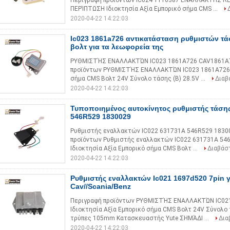
Περιγραφή προϊόντων IC024 1116387 ΕΝΑΛΛΆΚΤΗΣ RE
ΠΕΡΊΠΤΩΣΗ Ιδιοκτησία Αξία Εμπορικό σήμα CMS ...
2020-04-22 14:22:03
Ic023 1861a726 αντικατάσταση ρυθμιστών τ
βολτ για τα λεωφορεία της
ΡΥΘΜΙΣΤΉΣ ΕΝΑΛΛΑΚΤΏΝ IC023 1861A726 CAV1861A7
προϊόντων ΡΥΘΜΙΣΤΉΣ ΕΝΑΛΛΑΚΤΏΝ IC023 1861A726 C
σήμα CMS Βολτ 24V Σύνολο τάσης (Β) 28.5V ...
Διαβ
2020-04-22 14:22:03
Τυποποιημένος αυτοκίνητος ρυθμιστής τάσης
546R529 1830029
Ρυθμιστής εναλλακτών IC022 631731A 546R529 18300
προϊόντων Ρυθμιστής εναλλακτών IC022 631731A 546
Ιδιοκτησία Αξία Εμπορικό σήμα CMS Βολτ ...
Διαβάσ
2020-04-22 14:22:03
Ρυθμιστής εναλλακτών Ic021 1697d520 7pin γ
Cav//Scania/Benz
Περιγραφή προϊόντων ΡΥΘΜΙΣΤΉΣ ΕΝΑΛΛΑΚΤΏΝ IC021 
Ιδιοκτησία Αξία Εμπορικό σήμα CMS Βολτ 24V Σύνολο
τρύπες 105mm Κατασκευαστής Yute ΣΗΜΆΔΙ ...
Δια
2020-04-22 14:22:03