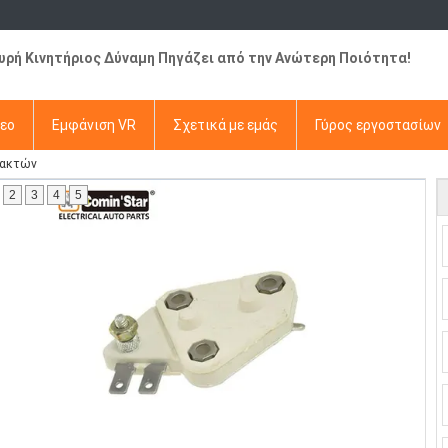
χυρή Κινητήριος Δύναμη Πηγάζει από την Ανώτερη Ποιότητα!
τεο
Εμφάνιση VR
Σχετικά με εμάς
Γύρος εργοστασίων
λακτών
2
3
4
5