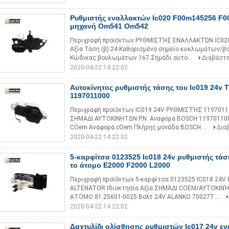
Ρυθμιστής εναλλακτών Ic020 F00m145256 F0
μηχανή Om541 Om542
Περιγραφή προϊόντων ΡΥΘΜΙΣΤΉΣ ΕΝΑΛΛΑΚΤΏΝ IC020
Αξία Τάση (β) 24 Καθορισμένο σημείο κυκλωμάτων/β
Κώδικας βουλωμάτων 167 Σημάδι αυτο...
Διαβάστ
2020-04-22 14:22:02
Αυτοκίνητος ρυθμιστής τάσης του Ic019 24v T
1197011000
Περιγραφή προϊόντων IC019 24V ΡΥΘΜΙΣΤΉΣ 119701
ΣΗΜΑΔΙ ΑΥΤΟΚΙΝΗΤΩΝ P.N. Αναφορά BOSCH 11970110
COem Αναφορά cOem Πλήρης μονάδα BOSCH ...
Δια
2020-04-22 14:22:02
5-καρφίτσα 0123525 Ic018 24v ρυθμιστής τά
το άτομο E2000 F2000 L2000
Περιγραφή προϊόντων 5-καρφίτσα 0123525 IC018 24
ALTENATOR Ιδιοκτησία Αξία ΣΗΜΆΔΙ COEM/ΑΥΤΟΚΙΝΉ
ΑΤΟΜΟ 81.25601-0025 Βολτ 24V ALANKO 700277 ...
2020-04-22 14:22:02
Δαχτυλίδι ολίσθησης ρυθμιστών Ic017 24v ε