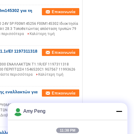
0m145302 για τη
Επικοινωνία
 24V 5P F00M145256 F00M145302 Ιδιοκτησία
ολτ 28.3 Τοποθετώντας απόσταση τρυπών 79
ε περισσότερα
Καλύτερη τιμή
1.1r/Ef 1197311318
Επικοινωνία
1000 ΕΝΑΛΛΑΚΤΏΝ T1.1R/EF 1197311318
00 ΠΕΡΙΠΤΩΣΗ 1546520C1 9G7567 11993626
βάστε περισσότερα
Καλύτερη τιμή
σης εναλλακτών για
Επικοινωνία
V ΡΥΘΜΙΣΤΉΣ 1197311554 1197311558
ΤΩΝ Αναφορά cOem/P.N. Εμπορικό σήμα YTM
Amy Peng
Διαβάστε περισσότερα
Καλύτερη τιμή
11:38 PM
ναλλακτών της
Επικοινωνία