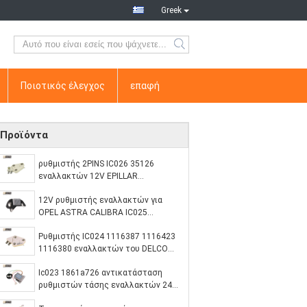
Greek
Ποιοτικός έλεγχος
επαφή
Προϊόντα
ρυθμιστής 2PINS IC026 35126
εναλλακτών 12V EPILLAR
τυποποιημένο μέγεθος
12V ρυθμιστής εναλλακτών για
OPEL ASTRA CALIBRA IC025
19009701 10479914 10479947
Ρυθμιστής IC024 1116387 1116423
1116380 εναλλακτών του DELCO
FORD ΠΕΡΙΠΤΩΣΗΣ
Ic023 1861a726 αντικατάσταση
ρυθμιστών τάσης εναλλακτών 24
βολτ για τα λεωφορεία της