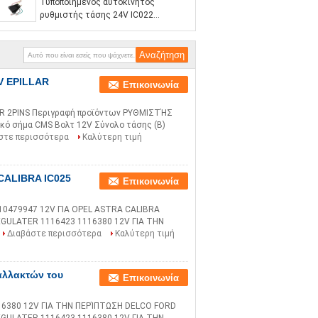
Τυποποιημένος αυτοκίνητος
ρυθμιστής τάσης 24V IC022
631731A 546R529 1830029
2V EPILLAR
Επικοινωνία
R 2PINS Περιγραφή προϊόντων ΡΥΘΜΙΣΤΉΣ
κό σήμα CMS Βολτ 12V Σύνολο τάσης (Β)
στε περισσότερα
Καλύτερη τιμή
CALIBRA IC025
Επικοινωνία
0479947 12V ΓΙΑ OPEL ASTRA CALIBRA
GULATER 1116423 1116380 12V ΓΙΑ ΤΗΝ
Διαβάστε περισσότερα
Καλύτερη τιμή
ναλλακτών του
Επικοινωνία
6380 12V ΓΙΑ ΤΗΝ ΠΕΡΊΠΤΩΣΗ DELCO FORD