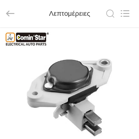
Motor(Guangzhou)
Mechanical
parts
Λεπτομέρειες
Co.,
Ltd..
All
Rights
Reserved.
ΣΠΊΤΙ
ΠΡΟΪΌΝΤΑ
ΒΊΝΤΕΟ
ΕΜΦΆΝΙΣΗ
VR
ΠΕΡΊΠΟΥ
ΕΜΕΊΣ