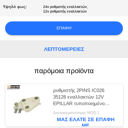
ΈΝΑ
Υψηλό φως:
,
24v ρυθμιστής εναλλακτών
ΑΠΌΣΠΑΣΜΑ
12v ρυθμιστής εναλλακτών
SITEMAP
ΕΠΑΦΉ!
ΠΟΛΙΤΙΚΉ
ΛΕΠΤΟΜΈΡΕΙΕΣ
ΑΠΟΡΡΉΤΟΥ
παρόμοια προϊόντα
ρυθμιστής 2PINS IC026
35126 εναλλακτών 12V
EPILLAR τυποποιημένο
μέγεθος
Διαπραγματεύσιμος MOQ:1
ΜΑΣ ΕΛΆΤΕ ΣΕ ΕΠΑΦΉ
ΜΕ