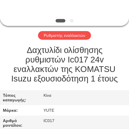
ΓΎΡΟΣ
ΕΡΓΟΣΤΑΣΊΩΝ
Ρυθμιστής εναλλακτών
ΠΟΙΟΤΙΚΌΣ
ΈΛΕΓΧΟΣ
Δαχτυλίδι ολίσθησης
ρυθμιστών Ic017 24v
ΜΑΣ
εναλλακτών της KOMATSU
ΕΛΆΤΕ
Isuzu εξουσιοδότηση 1 έτους
ΣΕ
ΕΠΑΦΉ
Τόπος
Κίνα
καταγωγής:
ΜΕ
Μάρκα:
YUTE
ΖΗΤΉΣΤΕ
Αριθμό
IC017
μοντέλου: