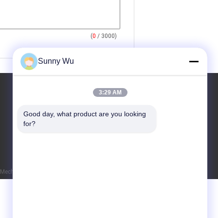
(
0
/ 3000)
Sunny Wu
3:29 AM
Good day, what product are you looking 
for?
anical parts Co., Ltd.. All Rights Reserved.