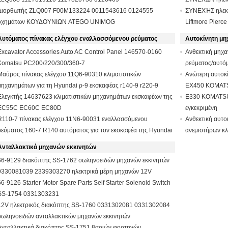
Διορθωτής ZLQ007 F00M133224 0011543616 0124555
ΣΥΝΕΧΉΣ ηλεκτ
οχημάτων ΚΟΥΔΟΥΝΙΩΝ ATEGO UNIMOG
Liftmore Pier
Αυτόματος πίνακας ελέγχου εναλλασσόμενου ρεύματος
Αυτοκίνητη μη
Excavator Accessories Auto AC Control Panel 146570-0160
Ανθεκτική μηχ
Komatsu PC200/220/300/360-7
ρεύματος/αυτό
Μαύρος πίνακας ελέγχου 11Q6-90310 κλιματιστικών
ανεμιστήρων 
Ανώτερη αυτοκί
μηχανημάτων για τη Hyundai ρ-9 εκσκαφέας r140-9 r220-9
EX450 KOMAT
Ελεγκτής 14637623 κλιματιστικών μηχανημάτων εκσκαφέων της
E330 KOMATSU-
EC55C EC60C EC80D
εγκεκριμένη
R110-7 πίνακας ελέγχου 11N6-90031 εναλλασσόμενου
Ανθεκτική αυτο
ρεύματος 160-7 R140 αυτόματος για τον εκσκαφέα της Hyundai
ανεμιστήρων κλ
272
Ανταλλακτικά μηχανών εκκινητών
66-9129 διακόπτης SS-1762 σωληνοειδών μηχανών εκκινητών
9330081039 2339303270 ηλεκτρικά μέρη μηχανών 12V
66-9126 Starter Motor Spare Parts Self Starter Solenoid Switch
SS-1754 0331303231
12V ηλεκτρικός διακόπτης SS-1760 0331302081 0331302084
σωληνοειδών ανταλλακτικών μηχανών εκκινητών
Ανταλλακτικά διακόπτης SS-1751 βαριών φορτηγών