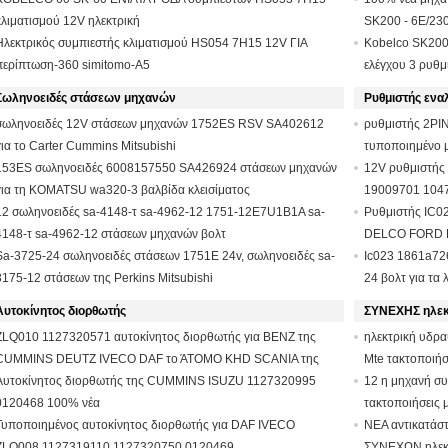
κλιματισμού 12V ηλεκτρική
SK200 - 6E/23
Ηλεκτρικός συμπιεστής κλιματισμού HS054 7H15 12V ΓΙΑ
Kobelco SK200
περίπτωση-360 simitomo-A5
ελέγχου 3 ρυθμ
Σωληνοειδές στάσεων μηχανών
Ρυθμιστής εν
σωληνοειδές 12V στάσεων μηχανών 1752ES RSV SA402612
ρυθμιστής 2PI
για το Carter Cummins Mitsubishi
τυποποιημένο 
153ES σωληνοειδές 6008157550 SA426924 στάσεων μηχανών
12V ρυθμιστής
για τη KOMATSU wa320-3 βαλβίδα κλεισίματος
19009701 104
12 σωληνοειδές sa-4148-τ sa-4962-12 1751-12E7U1B1A sa-
Ρυθμιστής IC0
4148-τ sa-4962-12 στάσεων μηχανών βολτ
DELCO FORD 
Sa-3725-24 σωληνοειδές στάσεων 1751E 24v, σωληνοειδές sa-
Ic023 1861a72
3175-12 στάσεων της Perkins Mitsubishi
24 βολτ για τα
Αυτοκίνητος διορθωτής
ΣΥΝΕΧΗΣ ηλεκτ
ZLQ010 1127320571 αυτοκίνητος διορθωτής για BENZ της
ηλεκτρική υδ
CUMMINS DEUTZ IVECO DAF το ΆΤΟΜΟ KHD SCANIA της
Mte τακτοποιή
Αυτοκίνητος διορθωτής της CUMMINS ISUZU 1127320995
12 η μηχανή συ
0120468 100% νέα
τακτοποιήσεις
Τυποποιημένος αυτοκίνητος διορθωτής για DAF IVECO
που Χ σειρά αν
ΝΕΑ αντικατά
ZLQ008 1127319110 1127320750 0120469
ΣΥΝΕΧΩΝ ηλεκτ