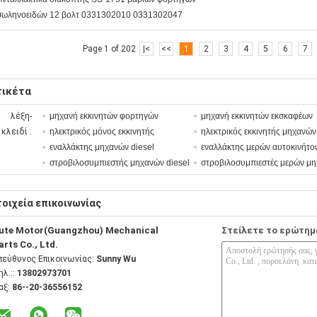
σωληνοειδών 12 βολτ 0331302010 0331302047
Page 1 of 202
|<
<<
1
2
3
4
5
6
7
τικέτα
λέξη-
μηχανή εκκινητών φορτηγών
μηχανή εκκινητών εκσκαφέων
κλειδί :
ηλεκτρικός μόνος εκκινητής
ηλεκτρικός εκκινητής μηχανών
εναλλάκτης μηχανών diesel
εναλλάκτης μερών αυτοκινήτο
στροβιλοσυμπιεστής μηχανών diesel
στροβιλοσυμπιεστές μερών μ
τοιχεία επικοινωνίας
ute Motor(Guangzhou) Mechanical
Στείλετε το ερώτημ
arts Co., Ltd.
πεύθυνος Επικοινωνίας:
Sunny Wu
ηλ.::
13802973701
αξ:
86--20-36556152