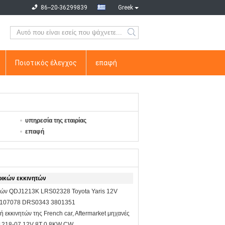
86--20-36299839
Greek
Ποιοτικός έλεγχος
επαφή
υπηρεσία της εταιρίας
επαφή
ρικών εκκινητών
τών QDJ1213K LRS02328 Toyota Yaris 12V
1107078 DRS0343 3801351
 εκκινητών της French car, Aftermarket μηχανές
1218-07 12V 8T 0.8KW CW