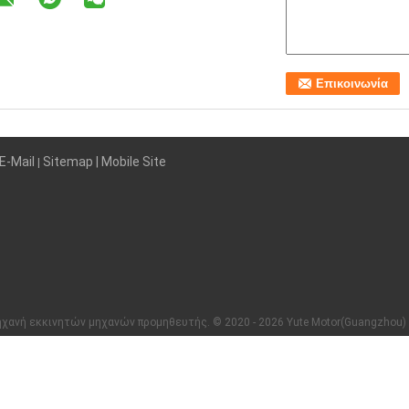
E-Mail
Sitemap
| Mobile Site
|
ανή εκκινητών μηχανών προμηθευτής. © 2020 - 2026 Yute Motor(Guangzhou) Mech