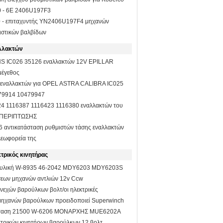
0 - 6E 2406U197F3
 - επιταχυντής YN2406U197F4 μηχανών
ιστικών βαλβίδων
αλλακτών
NS IC026 35126 εναλλακτών 12V EPILLAR
μέγεθος
 εναλλακτών για OPEL ASTRA CALIBRA IC025
79914 10479947
24 1116387 1116423 1116380 εναλλακτών του
ΠΕΡΙΠΤΩΣΗΣ
6 αντικατάσταση ρυθμιστών τάσης εναλλακτών
 λεωφορεία της
ρικός κινητήρας
ραυλική W-8935 46-2042 MDY6203 MDY6203S
σεων μηχανών αντλιών 12v Ccw
νεχών βαρούλκων βολτ/οι ηλεκτρικές
 μηχανών βαρούλκων προειδοποιεί Superwinch
τικαθιστά W-7923 Mrvb7
σταση 21500 W-6206 ΜΟΝΑΡΧΗΣ MUE6202A
ρικών κινητήρων βαρούλκων 12 βολτ