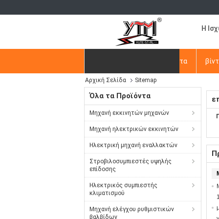
Η Ισ
Αρχική Σελίδα
Προϊόντα
βίν
Αρχική Σελίδα
Sitemap
Ζητήστε ένα απόσπασμα
Όλα τα Προϊόντα
ε
Μηχανή εκκινητών μηχανών
Μηχανή ηλεκτρικών εκκινητών
Ηλεκτρική μηχανή εναλλακτών
Π
Στροβιλοσυμπιεστές υψηλής
επίδοσης
Ηλεκτρικός συμπιεστής
κλιματισμού
Μηχανή ελέγχου ρυθμιστικών
βαλβίδων