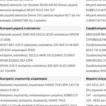
Μηχανή εκκινητών της Hyundai 36100-93C00 Denso, μηχανή
Μηχανή εκκινη
εκκινητών εκσκαφέων 6D16T R215 24V 11T
KOBELCO sk75
Νέα μηχανή εκκινητών Denso 24V υψηλών σημείων 6CT για τον
Μηχανή εκκινη
εκσκαφέα 2280007380 της Cummins
2.0KW CW ΓΙΑ
Ηλεκτρική μηχανή εναλλακτών
Στροβιλοσυμπι
Ηλεκτρική μηχανή 336D 95A 101211-8130 εναλλακτών DR259
ME032938 ΜΗΧ
C9 330B
ΣΤΡΟΒΙΛΟΣΥΜ
DR257 6BT r220-5 ηλεκτρικός εναλλάκτης 24V 80A 74-46 600-
KATO
Στροβιλοσυμπι
825-6110 κλιματισμού R305
6D22 ΓΙΑ τη Mi
Αυτόματος εναλλάκτης 101211-8400 1012118401 2118007
Στροβιλοσυμπι
DR266 E320D2 95A 12PK
8981851951 ΓΙ
DR268 r220-5 αυτόματος εναλλάκτης 600-825-6110 LG908
Στροβιλοσυμπι
24V 70A 8PK
εκσκαφέας RHG
Ηλεκτρικός συμπιεστής κλιματισμού
Μηχανή ελέγχο
Ηλεκτρικός συμπιεστής κλιματισμού HS056 7H15 8PK 24V ΓΙΑ
247-5212 227-
kobelco-8 SK-8
Elic μηχανών ε
Ηλεκτρικός συμπιεστής εναλλασσόμενου ρεύματος KOBELCO
247 - αυτόματη
24v/ηλεκτρικός αυτόματος συμπιεστής HS055 7H15
119 - 0633 για
εναλλασσόμενου ρεύματος
KOBELCO 60 SK-60 ΕΝΙΑΊΑ ΡΌΔΑ συμπιεστών HS053 7H15
100% νέα μηχαν