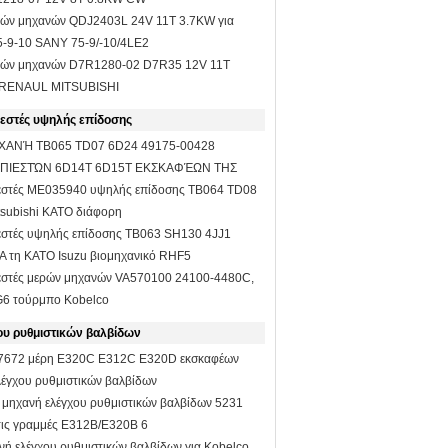
τών μηχανών QDJ2403L 24V 11T 3.7KW για
-9-10 SANY 75-9/-10/4LE2
τών μηχανών D7R1280-02 D7R35 12V 11T
 RENAUL MITSUBISHI
εστές υψηλής επίδοσης
ΑΝΉ TB065 TD07 6D24 49175-00428
ΠΙΕΣΤΏΝ 6D14T 6D15T ΕΚΣΚΑΦΈΩΝ ΤΗΣ
εστές ME035940 υψηλής επίδοσης TB064 TD08
tsubishi KATO διάφορη
εστές υψηλής επίδοσης TB063 SH130 4JJ1
Α τη KATO Isuzu βιομηχανικό RHF5
εστές μερών μηχανών VA570100 24100-4480C,
6 τούρμπο Kobelco
υ ρυθμιστικών βαλβίδων
7672 μέρη E320C E312C E320D εκσκαφέων
λέγχου ρυθμιστικών βαλβίδων
 μηχανή ελέγχου ρυθμιστικών βαλβίδων 5231
 τις γραμμές E312B/E320B 6
ή ελέγχου ρυθμιστικών βαλβίδων για Kobelco