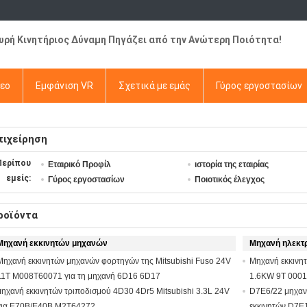
χυρή Κινητήριος Δύναμη Πηγάζει από την Ανώτερη Ποιότητα!
τεο
Εμφάνιση VR
Σχετικά με εμάς
Γύρος εργοστασίων
πιχείρηση
Περίπου
Εταιρικό Προφίλ
ιστορία της εταιρίας
εμείς:
Γύρος εργοστασίων
Ποιοτικός έλεγχος
ροϊόντα
Μηχανή εκκινητών μηχανών
Μηχανή ηλεκτ
Μηχανή εκκινητών μηχανών φορτηγών της Mitsubishi Fuso 24V
Μηχανή εκκινη
11T M008T60071 για τη μηχανή 6D16 6D17
1.6KW 9T 000
μηχανή εκκινητών τριποδισμού 4D30 4Dr5 Mitsubishi 3.3L 24V
D7E6/22 μηχανή
για E70B/E40B M2T64272
εκκινητών D7E