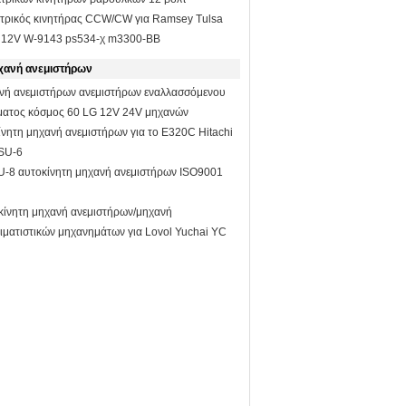
ρικός κινητήρας CCW/CW για Ramsey Tulsa
ce 12V W-9143 ps534-χ m3300-BB
χανή ανεμιστήρων
ανή ανεμιστήρων ανεμιστήρων εναλλασσόμενου
ματος κόσμος 60 LG 12V 24V μηχανών
SDLG LG65
νητη μηχανή ανεμιστήρων για το E320C Hitachi
SU-6
8 αυτοκίνητη μηχανή ανεμιστήρων ISO9001
κίνητη μηχανή ανεμιστήρων/μηχανή
ιματιστικών μηχανημάτων για Lovol Yuchai YC