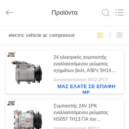
Motor(Guangzhou)
Mechanical
parts
Προϊόντα
Co.,
Ltd..
All
Rights
Reserved.
ΣΠΊΤΙ
electric vehicle ac compressor
ΠΡΟΪΌΝΤΑ
24 ηλεκτρικός συμπιεστής
εναλλασσόμενου ρεύματος
ΒΊΝΤΕΟ
οχημάτων βολτ, A/$l*c 5H14
101422 καθολικός συμπιεστής
Διαπραγματεύσιμος MOQ:1PCS
ΕΜΦΆΝΙΣΗ
Deawoo 80-j εναλλασσόμενου
ΜΑΣ ΕΛΆΤΕ ΣΕ ΕΠΑΦΉ
ρεύματος
ΜΕ
VR
Συμπιεστής 24V 1PK
ΠΕΡΊΠΟΥ
εναλλασσόμενου ρεύματος
HS057 7H13 ΓΙΑ τον
ΕΜΕΊΣ
ΕΚΣΚΑΦΈΑ kobelco-8
Διαπραγματεύσιμος MOQ:1