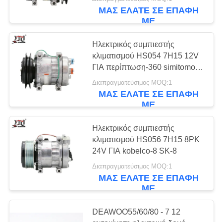
KOMATSU 70-8
ΜΑΣ ΕΛΆΤΕ ΣΕ ΕΠΑΦΉ
ΓΎΡΟΣ
ΜΕ
ΕΡΓΟΣΤΑΣΊΩΝ
Ηλεκτρικός συμπιεστής
κλιματισμού HS054 7H15 12V
ΠΟΙΟΤΙΚΌΣ
ΓΙΑ περίπτωση-360 simitomo-
A5
ΈΛΕΓΧΟΣ
Διαπραγματεύσιμος MOQ:1
ΜΑΣ ΕΛΆΤΕ ΣΕ ΕΠΑΦΉ
ΜΕ
ΜΑΣ
ΕΛΆΤΕ
Ηλεκτρικός συμπιεστής
κλιματισμού HS056 7H15 8PK
ΣΕ
24V ΓΙΑ kobelco-8 SK-8
ΕΠΑΦΉ
Διαπραγματεύσιμος MOQ:1
ΜΕ
ΜΑΣ ΕΛΆΤΕ ΣΕ ΕΠΑΦΉ
ΜΕ
ΖΗΤΉΣΤΕ
DEAWOO55/60/80 - 7 12