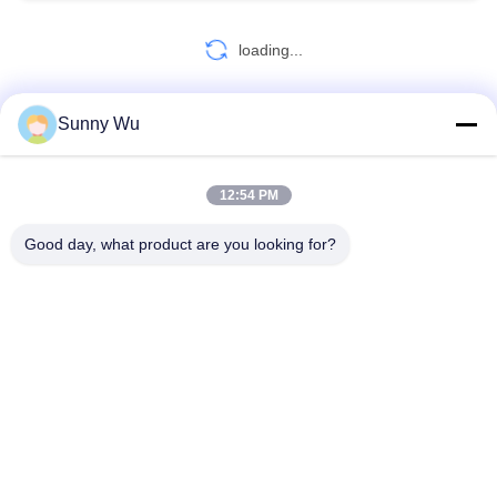
loading...
Sunny Wu
ΕΠΑΦΉ!
12:54 PM
Λαϊκή κατηγορία
Όλα
Good day, what product are you looking for?
Μηχανή Εκκινητών Μηχανών
Μηχανή Ηλεκτρικών Εκκινητών
Ηλεκτρική Μηχανή Εναλλακτών
Στροβιλοσυμπιεστές Υψηλής Επίδοσης
Ηλεκτρικός Συμπιεστής Κλιματισμού
Μηχανή Ελέγχου Ρυθμιστικών Βαλβίδων
Σωληνοειδές Στάσεων Μηχανών
Ρυθμιστής Εναλλακτών