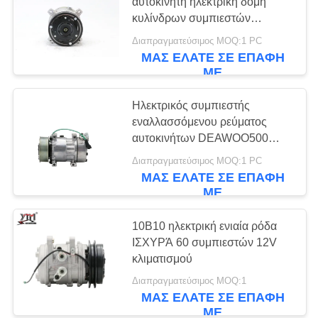
ΈΝΑ
αυτοκίνητη ηλεκτρική δομή
κυλίνδρων συμπιεστών
ΑΠΌΣΠΑΣΜΑ
εναλλασσόμενου ρεύματος βολτ
Διαπραγματεύσιμος MOQ:1 PC
52V16
ΜΑΣ ΕΛΆΤΕ ΣΕ ΕΠΑΦΉ
SITEMAP
ΜΕ
Ηλεκτρικός συμπιεστής
ΠΟΛΙΤΙΚΉ
εναλλασσόμενου ρεύματος
ΑΠΟΡΡΉΤΟΥ
αυτοκινήτων DEAWOO500
7H15, ηλεκτρικός αυτοκίνητος
Διαπραγματεύσιμος MOQ:1 PC
συμπιεστής κλιματισμού 12v
ΜΑΣ ΕΛΆΤΕ ΣΕ ΕΠΑΦΉ
ΜΕ
10B10 ηλεκτρική ενιαία ρόδα
ΙΣΧΥΡΆ 60 συμπιεστών 12V
κλιματισμού
Διαπραγματεύσιμος MOQ:1
ΜΑΣ ΕΛΆΤΕ ΣΕ ΕΠΑΦΉ
ΜΕ