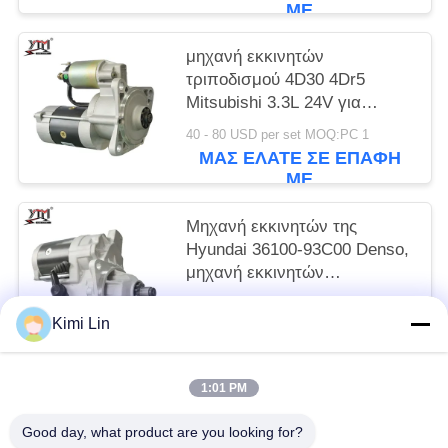
ΜΕ
μηχανή εκκινητών
τριποδισμού 4D30 4Dr5
Mitsubishi 3.3L 24V για
E70B/E40B M2T64272
40 - 80 USD per set MOQ:PC 1
ΜΑΣ ΕΛΆΤΕ ΣΕ ΕΠΑΦΉ
ΜΕ
Μηχανή εκκινητών της
Hyundai 36100-93C00 Denso,
μηχανή εκκινητών
εκσκαφέων 6D16T R215 24V
65 - 85 USD per set MOQ:PC 1
11T
Kimi Lin
ΜΑΣ ΕΛΆΤΕ ΣΕ ΕΠΑΦΉ
ΜΕ
1:01 PM
Λαϊκή κατηγορία
Όλα
Good day, what product are you looking for?