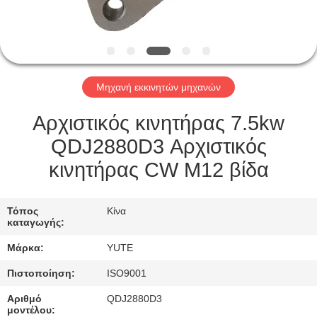
ΓΎΡΟΣ
ΕΡΓΟΣΤΑΣΊΩΝ
Μηχανή εκκινητών μηχανών
ΠΟΙΟΤΙΚΌΣ
ΈΛΕΓΧΟΣ
Αρχιστικός κινητήρας 7.5kw
QDJ2880D3 Αρχιστικός
ΜΑΣ
κινητήρας CW M12 βίδα
ΕΛΆΤΕ
ΣΕ
Τόπος
Κίνα
καταγωγής:
ΕΠΑΦΉ
Μάρκα:
YUTE
ΜΕ
Πιστοποίηση:
ISO9001
ΖΗΤΉΣΤΕ
Αριθμό
QDJ2880D3
μοντέλου: