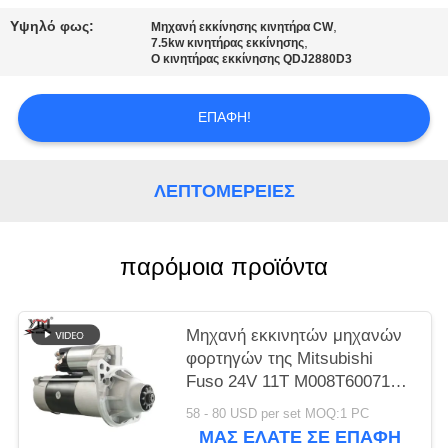
ΈΝΑ
Υψηλό φως:
,
Μηχανή εκκίνησης κινητήρα CW
ΑΠΌΣΠΑΣΜΑ
,
7.5kw κινητήρας εκκίνησης
Ο κινητήρας εκκίνησης QDJ2880D3
SITEMAP
ΕΠΑΦΉ!
ΠΟΛΙΤΙΚΉ
ΛΕΠΤΟΜΈΡΕΙΕΣ
ΑΠΟΡΡΉΤΟΥ
παρόμοια προϊόντα
Μηχανή εκκινητών μηχανών
φορτηγών της Mitsubishi
Fuso 24V 11T M008T60071
για τη μηχανή 6D16 6D17
58 - 80 USD per set MOQ:1 PC
ΜΑΣ ΕΛΆΤΕ ΣΕ ΕΠΑΦΉ