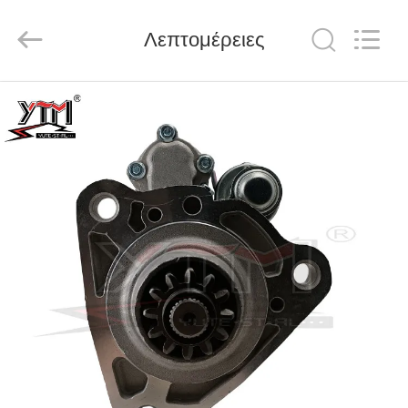
Motor(Guangzhou)
Mechanical
parts
Λεπτομέρειες
Co.,
Ltd..
All
Rights
Reserved.
ΣΠΊΤΙ
ΠΡΟΪΌΝΤΑ
ΒΊΝΤΕΟ
ΕΜΦΆΝΙΣΗ
VR
ΠΕΡΊΠΟΥ
ΕΜΕΊΣ