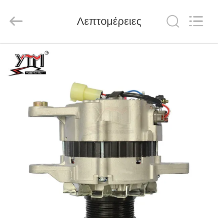
Motor(Guangzhou)
Mechanical
parts
Λεπτομέρειες
Co.,
Ltd..
All
Rights
Reserved.
ΣΠΊΤΙ
ΠΡΟΪΌΝΤΑ
ΒΊΝΤΕΟ
ΕΜΦΆΝΙΣΗ
VR
ΠΕΡΊΠΟΥ
ΕΜΕΊΣ