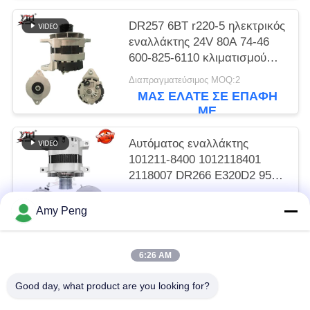
DR257 6BT r220-5 ηλεκτρικός
εναλλάκτης 24V 80A 74-46
600-825-6110 κλιματισμού
R305
Διαπραγματεύσιμος MOQ:2
ΜΑΣ ΕΛΆΤΕ ΣΕ ΕΠΑΦΉ
ΜΕ
Αυτόματος εναλλάκτης
101211-8400 1012118401
2118007 DR266 E320D2 95A
12PK
Διαπραγματεύσιμος MOQ:2
Amy Peng
ΜΑΣ ΕΛΆΤΕ ΣΕ ΕΠΑΦΉ
ΜΕ
6:26 AM
Λαϊκή κατηγορία
Όλα
Good day, what product are you looking for?