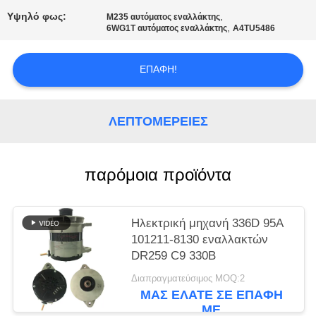
ΈΝΑ
Υψηλό φως:
,
M235 αυτόματος εναλλάκτης
ΑΠΌΣΠΑΣΜΑ
,
6WG1T αυτόματος εναλλάκτης
A4TU5486
SITEMAP
ΕΠΑΦΉ!
ΠΟΛΙΤΙΚΉ
ΛΕΠΤΟΜΈΡΕΙΕΣ
ΑΠΟΡΡΉΤΟΥ
παρόμοια προϊόντα
Ηλεκτρική μηχανή 336D 95A
101211-8130 εναλλακτών
DR259 C9 330B
Διαπραγματεύσιμος MOQ:2
ΜΑΣ ΕΛΆΤΕ ΣΕ ΕΠΑΦΉ
ΜΕ