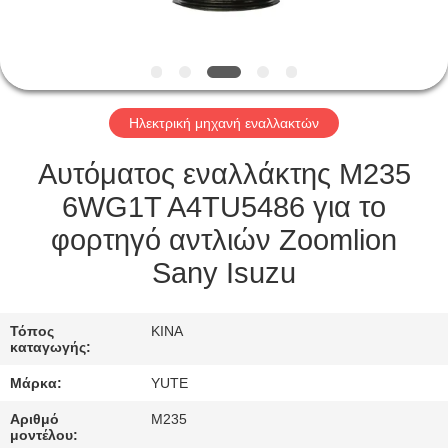
ΓΎΡΟΣ
ΕΡΓΟΣΤΑΣΊΩΝ
Ηλεκτρική μηχανή εναλλακτών
ΠΟΙΟΤΙΚΌΣ
ΈΛΕΓΧΟΣ
Αυτόματος εναλλάκτης M235
6WG1T A4TU5486 για το
ΜΑΣ
φορτηγό αντλιών Zoomlion
ΕΛΆΤΕ
Sany Isuzu
ΣΕ
ΕΠΑΦΉ
Τόπος
ΚΙΝΑ
καταγωγής:
ΜΕ
Μάρκα:
YUTE
ΖΗΤΉΣΤΕ
Αριθμό
M235
μοντέλου: