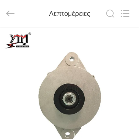
Motor(Guangzhou)
Mechanical
parts
Λεπτομέρειες
Co.,
Ltd..
All
Rights
Reserved.
ΣΠΊΤΙ
ΠΡΟΪΌΝΤΑ
ΒΊΝΤΕΟ
ΕΜΦΆΝΙΣΗ
VR
ΠΕΡΊΠΟΥ
ΕΜΕΊΣ