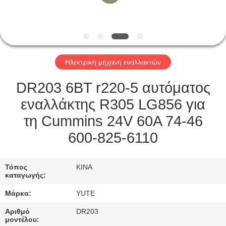
ΓΎΡΟΣ
ΕΡΓΟΣΤΑΣΊΩΝ
Ηλεκτρική μηχανή εναλλακτών
ΠΟΙΟΤΙΚΌΣ
ΈΛΕΓΧΟΣ
DR203 6BT r220-5 αυτόματος
εναλλάκτης R305 LG856 για
ΜΑΣ
τη Cummins 24V 60A 74-46
ΕΛΆΤΕ
600-825-6110
ΣΕ
ΕΠΑΦΉ
Τόπος
ΚΙΝΑ
καταγωγής:
ΜΕ
Μάρκα:
YUTE
ΖΗΤΉΣΤΕ
Αριθμό
DR203
μοντέλου: