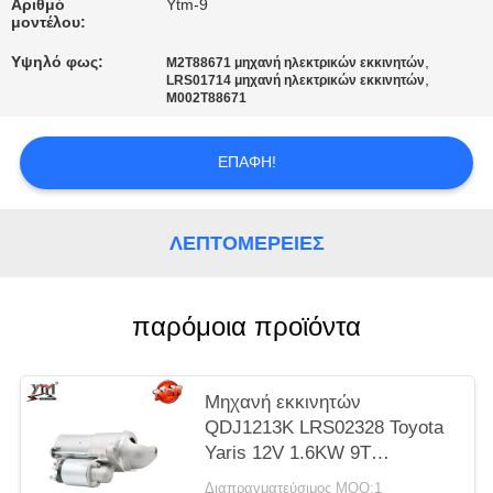
ΈΝΑ
Αριθμό
Ytm-9
μοντέλου:
ΑΠΌΣΠΑΣΜΑ
Υψηλό φως:
,
M2T88671 μηχανή ηλεκτρικών εκκινητών
,
LRS01714 μηχανή ηλεκτρικών εκκινητών
M002T88671
SITEMAP
ΕΠΑΦΉ!
ΠΟΛΙΤΙΚΉ
ΑΠΟΡΡΉΤΟΥ
ΛΕΠΤΟΜΈΡΕΙΕΣ
παρόμοια προϊόντα
Μηχανή εκκινητών
QDJ1213K LRS02328 Toyota
Yaris 12V 1.6KW 9T
0001107078 DRS0343
Διαπραγματεύσιμος MOQ:1