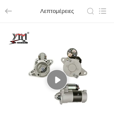
Motor(Guangzhou)
Mechanical
parts
Λεπτομέρειες
Co.,
Ltd..
All
Rights
Reserved.
ΣΠΊΤΙ
ΠΡΟΪΌΝΤΑ
ΒΊΝΤΕΟ
ΕΜΦΆΝΙΣΗ
VR
ΠΕΡΊΠΟΥ
ΕΜΕΊΣ