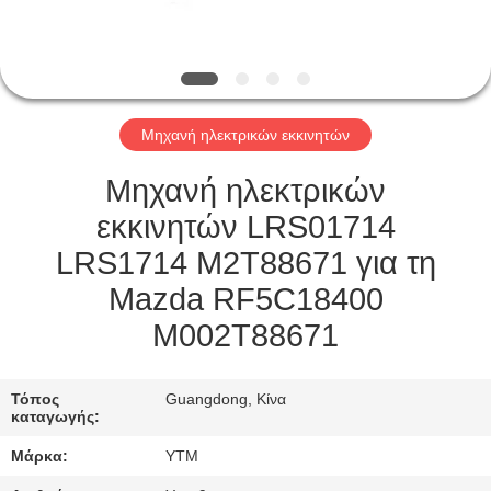
ΓΎΡΟΣ
ΕΡΓΟΣΤΑΣΊΩΝ
Μηχανή ηλεκτρικών εκκινητών
ΠΟΙΟΤΙΚΌΣ
ΈΛΕΓΧΟΣ
Μηχανή ηλεκτρικών
εκκινητών LRS01714
ΜΑΣ
LRS1714 M2T88671 για τη
ΕΛΆΤΕ
Mazda RF5C18400
ΣΕ
M002T88671
ΕΠΑΦΉ
ΜΕ
Τόπος
Guangdong, Κίνα
καταγωγής:
Μάρκα:
YTM
ΖΗΤΉΣΤΕ