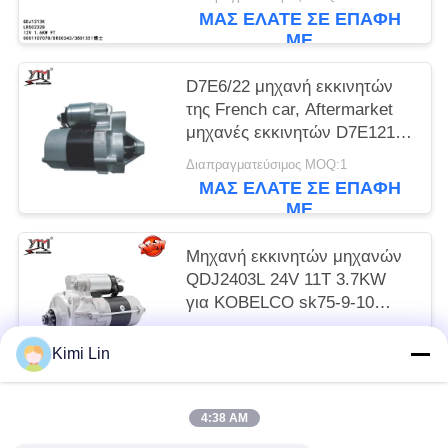
3801351
ΜΑΣ ΕΛΆΤΕ ΣΕ ΕΠΑΦΉ
ΜΕ
D7E6/22 μηχανή εκκινητών
της French car, Aftermarket
μηχανές εκκινητών D7E1218-
07 12V 8T 0.8KW CW
Διαπραγματεύσιμος MOQ:1
ΜΑΣ ΕΛΆΤΕ ΣΕ ΕΠΑΦΉ
ΜΕ
Μηχανή εκκινητών μηχανών
QDJ2403L 24V 11T 3.7KW
για KOBELCO sk75-9-10
SANY 75-9/-10/4LE2
Διαπραγματεύσιμος MOQ:1
Kimi Lin
ΜΑΣ ΕΛΆΤΕ ΣΕ ΕΠΑΦΉ
ΜΕ
4:38 AM
Λαϊκή κατηγορία
Όλα