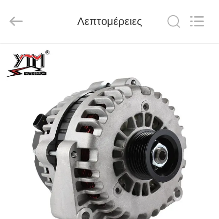
Motor(Guangzhou)
Mechanical
parts
Λεπτομέρειες
Co.,
Ltd..
All
Rights
Reserved.
ΣΠΊΤΙ
ΠΡΟΪΌΝΤΑ
ΒΊΝΤΕΟ
ΕΜΦΆΝΙΣΗ
VR
ΠΕΡΊΠΟΥ
ΕΜΕΊΣ