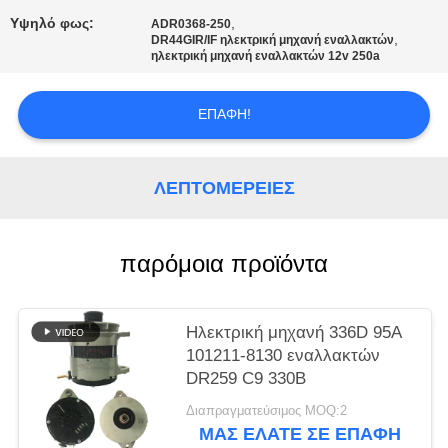
ΈΝΑ
Υψηλό φως:
,
ADR0368-250
ΑΠΌΣΠΑΣΜΑ
,
DR44GIR/IF ηλεκτρική μηχανή εναλλακτών
ηλεκτρική μηχανή εναλλακτών 12v 250a
SITEMAP
ΕΠΑΦΉ!
ΠΟΛΙΤΙΚΉ
ΛΕΠΤΟΜΈΡΕΙΕΣ
ΑΠΟΡΡΉΤΟΥ
παρόμοια προϊόντα
Ηλεκτρική μηχανή 336D 95A
101211-8130 εναλλακτών
DR259 C9 330B
Διαπραγματεύσιμος MOQ:2
ΜΑΣ ΕΛΆΤΕ ΣΕ ΕΠΑΦΉ