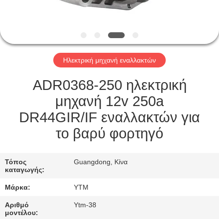
ΓΎΡΟΣ
ΕΡΓΟΣΤΑΣΊΩΝ
Ηλεκτρική μηχανή εναλλακτών
ΠΟΙΟΤΙΚΌΣ
ΈΛΕΓΧΟΣ
ADR0368-250 ηλεκτρική
μηχανή 12v 250a
ΜΑΣ
DR44GIR/IF εναλλακτών για
ΕΛΆΤΕ
το βαρύ φορτηγό
ΣΕ
ΕΠΑΦΉ
Τόπος
Guangdong, Κίνα
καταγωγής:
ΜΕ
Μάρκα:
YTM
ΖΗΤΉΣΤΕ
Αριθμό
Ytm-38
μοντέλου: