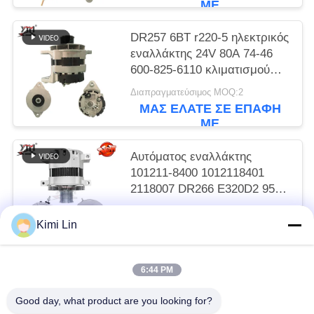
ΜΕ
DR257 6BT r220-5 ηλεκτρικός
εναλλάκτης 24V 80A 74-46
600-825-6110 κλιματισμού
R305
Διαπραγματεύσιμος MOQ:2
ΜΑΣ ΕΛΆΤΕ ΣΕ ΕΠΑΦΉ
ΜΕ
Αυτόματος εναλλάκτης
101211-8400 1012118401
2118007 DR266 E320D2 95A
12PK
Διαπραγματεύσιμος MOQ:2
Kimi Lin
ΜΑΣ ΕΛΆΤΕ ΣΕ ΕΠΑΦΉ
ΜΕ
6:44 PM
Λαϊκή κατηγορία
Όλα
Good day, what product are you looking for?