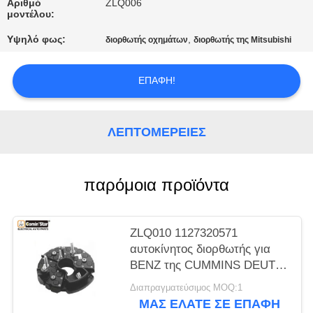
ΈΝΑ
Αριθμό
ZLQ006
μοντέλου:
ΑΠΌΣΠΑΣΜΑ
Υψηλό φως:
,
διορθωτής οχημάτων
διορθωτής της Mitsubishi
SITEMAP
ΕΠΑΦΉ!
ΠΟΛΙΤΙΚΉ
ΛΕΠΤΟΜΈΡΕΙΕΣ
ΑΠΟΡΡΉΤΟΥ
παρόμοια προϊόντα
ZLQ010 1127320571
αυτοκίνητος διορθωτής για
BENZ της CUMMINS DEUTZ
IVECO DAF το ΆΤΟΜΟ KHD
Διαπραγματεύσιμος MOQ:1
SCANIA της
ΜΑΣ ΕΛΆΤΕ ΣΕ ΕΠΑΦΉ