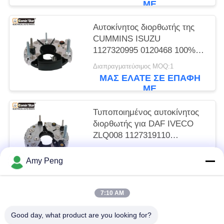
ΜΕ
Αυτοκίνητος διορθωτής της
CUMMINS ISUZU
1127320995 0120468 100%
νέα
Διαπραγματεύσιμος MOQ:1
ΜΑΣ ΕΛΆΤΕ ΣΕ ΕΠΑΦΉ
ΜΕ
Τυποποιημένος αυτοκίνητος
διορθωτής για DAF IVECO
ZLQ008 1127319110
1127320750 0120469
Διαπραγματεύσιμος MOQ:1
Amy Peng
ΜΑΣ ΕΛΆΤΕ ΣΕ ΕΠΑΦΉ
ΜΕ
7:10 AM
Λαϊκή κατηγορία
Όλα
Good day, what product are you looking for?