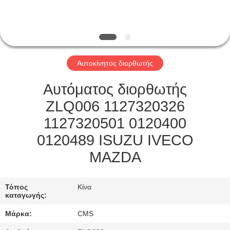
ΓΎΡΟΣ
ΕΡΓΟΣΤΑΣΊΩΝ
Αυτοκίνητος διορθωτής
ΠΟΙΟΤΙΚΌΣ
ΈΛΕΓΧΟΣ
Αυτόματος διορθωτής
ZLQ006 1127320326
ΜΑΣ
1127320501 0120400
ΕΛΆΤΕ
0120489 ISUZU IVECO
ΣΕ
MAZDA
ΕΠΑΦΉ
ΜΕ
Τόπος
Κίνα
καταγωγής:
Μάρκα:
CMS
ΖΗΤΉΣΤΕ