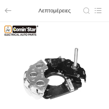
Motor(Guangzhou)
Mechanical
parts
Λεπτομέρειες
Co.,
Ltd..
All
Rights
Reserved.
ΣΠΊΤΙ
ΠΡΟΪΌΝΤΑ
ΒΊΝΤΕΟ
ΕΜΦΆΝΙΣΗ
VR
ΠΕΡΊΠΟΥ
ΕΜΕΊΣ