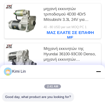
μηχανή εκκινητών
τριποδισμού 4D30 4Dr5
Mitsubishi 3.3L 24V για
E70B/E40B M2T64272
40 - 80 USD per set MOQ:PC 1
ΜΑΣ ΕΛΆΤΕ ΣΕ ΕΠΑΦΉ
ΜΕ
Μηχανή εκκινητών της
Hyundai 36100-93C00 Denso,
μηχανή εκκινητών
εκσκαφέων 6D16T R215 24V
65 - 85 USD per set MOQ:PC 1
11T
Kimi Lin
ΜΑΣ ΕΛΆΤΕ ΣΕ ΕΠΑΦΉ
ΜΕ
2:41 AM
Λαϊκή κατηγορία
Όλα
Good day, what product are you looking for?