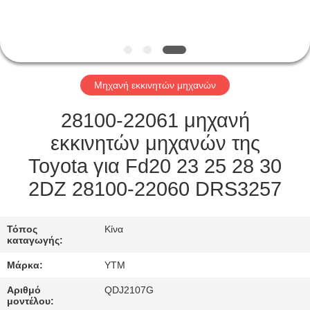
ΓΎΡΟΣ
ΕΡΓΟΣΤΑΣΊΩΝ
Μηχανή εκκινητών μηχανών
ΠΟΙΟΤΙΚΌΣ
ΈΛΕΓΧΟΣ
28100-22061 μηχανή
εκκινητών μηχανών της
ΜΑΣ
Toyota για Fd20 23 25 28 30
ΕΛΆΤΕ
2DZ 28100-22060 DRS3257
ΣΕ
ΕΠΑΦΉ
Τόπος
Κίνα
καταγωγής:
ΜΕ
Μάρκα:
YTM
ΖΗΤΉΣΤΕ
Αριθμό
QDJ2107G
μοντέλου: