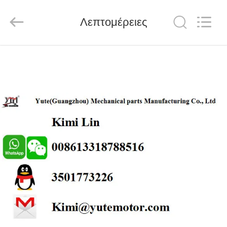
Motor(Guangzhou)
Mechanical
parts
Λεπτομέρειες
Co.,
Ltd..
All
Rights
Reserved.
ΣΠΊΤΙ
ΠΡΟΪΌΝΤΑ
ΒΊΝΤΕΟ
ΕΜΦΆΝΙΣΗ
VR
ΠΕΡΊΠΟΥ
ΕΜΕΊΣ