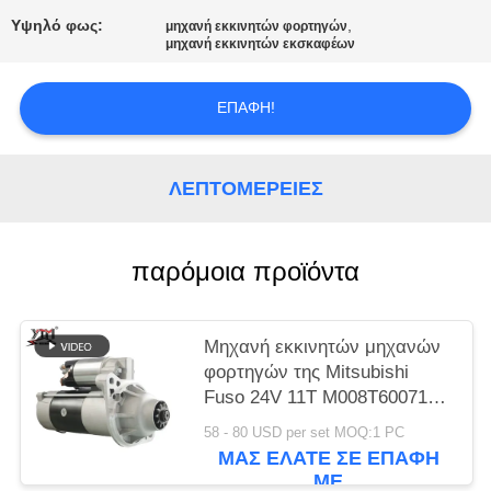
ΈΝΑ
Υψηλό φως:
,
μηχανή εκκινητών φορτηγών
ΑΠΌΣΠΑΣΜΑ
μηχανή εκκινητών εκσκαφέων
SITEMAP
ΕΠΑΦΉ!
ΠΟΛΙΤΙΚΉ
ΛΕΠΤΟΜΈΡΕΙΕΣ
ΑΠΟΡΡΉΤΟΥ
παρόμοια προϊόντα
Μηχανή εκκινητών μηχανών
φορτηγών της Mitsubishi
Fuso 24V 11T M008T60071
για τη μηχανή 6D16 6D17
58 - 80 USD per set MOQ:1 PC
ΜΑΣ ΕΛΆΤΕ ΣΕ ΕΠΑΦΉ
ΜΕ