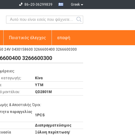
86--20-36299839
Greek
Ποιοτικός έλεγχος
επαφή
50 24V 0430158600 3266600400 3266600300
6600400 3266600300
μέρειες:
 καταγωγής:
Κίνα
α:
YTM
ό μοντέλου:
QD2801M
μής & Αποστολής Όροι:
τητα παραγγελίας
1PCS
Διαπραγματεύσιμος
ευασία
Ξύλινη περίπτωση/