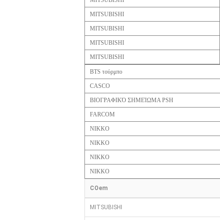
MITSUBISHI
MITSUBISHI
MITSUBISHI
MITSUBISHI
MITSUBISHI
BTS τούρμπο
CASCO
ΒΙΟΓΡΑΦΙΚΌ ΣΗΜΕΊΩΜΑ PSH
FARCOM
NIKKO
NIKKO
NIKKO
NIKKO
COem
MITSUBISHI