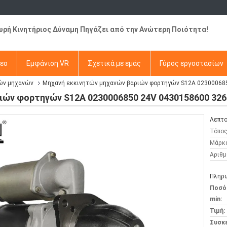
χυρή Κινητήριος Δύναμη Πηγάζει από την Ανώτερη Ποιότητα!
τεο
Εμφάνιση VR
Σχετικά με εμάς
Γύρος εργοστασίων
ών μηχανών
Μηχανή εκκινητών μηχανών βαριών φορτηγών S12A 02300068
ιών φορτηγών S12A 0230006850 24V 0430158600 326
Λεπτο
Τόπος
Μάρκ
Αριθμ
Πληρω
Ποσό
min:
Τιμή:
Συσκ