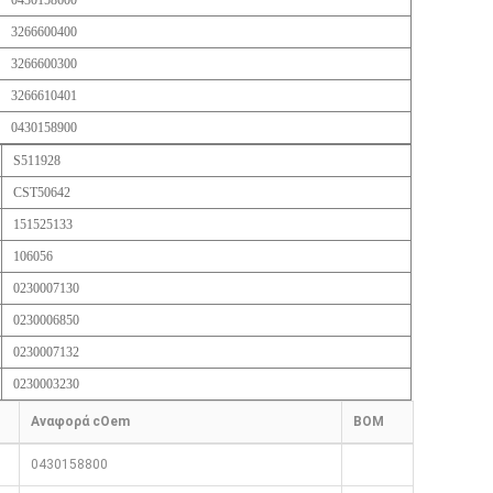
0430158600
3266600400
3266600300
3266610401
0430158900
S511928
CST50642
151525133
106056
0230007130
0230006850
0230007132
0230003230
Αναφορά cOem
BOM
0430158800