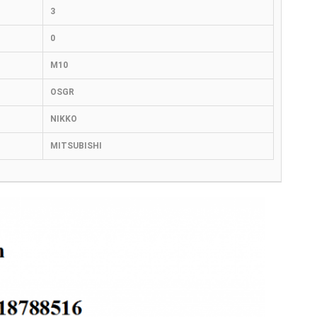
3
0
M10
OSGR
NIKKO
MITSUBISHI