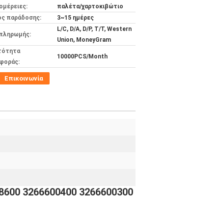
ομέρειες:
παλέτα/χαρτοκιβώτιο
ος παράδοσης:
3~15 ημέρες
L/C, D/A, D/P, T/T, Western
 πληρωμής:
Union, MoneyGram
τότητα
10000PCS/Month
φοράς:
Επικοινωνία
8600 3266600400 3266600300