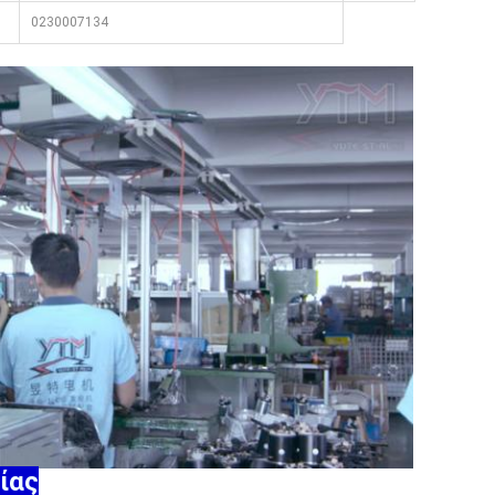
0230007134
ίας