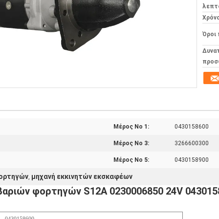
λεπτ
Χρόν
Όροι
Δυνα
προσ
Μέρος Νο 1:
0430158600
Μέρος Νο 3:
3266600300
Μέρος Νο 5:
0430158900
φορτηγών
μηχανή εκκινητών εκσκαφέων
,
βαριών φορτηγών S12A 0230006850 24V 043015