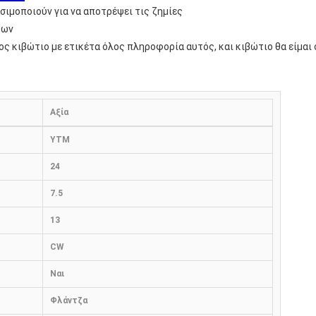
ιμοποιούν για να αποτρέψει τις ζημίες
μων
νος κιβώτιο με ετικέτα όλος πληροφορία αυτός, και κιβώτιο θα είμ
Αξία
YTM
24
7.5
13
CW
Ναι
Φλάντζα