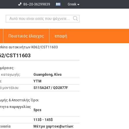
86--20-36299839
Greek
Ποιοτικός έλεγχος
επαφή
erkins αυτοκινήτων K062/CST11603
062/CST11603
μέρειες:
 καταγωγής:
Guangdong, Κίνα
α:
YTM
ό μοντέλου:
S115A247 / QD2877F
μής & Αποστολής Όροι:
τητα παραγγελίας
5pcs
113$ - 145$
ευασία
Μέτρο χαρτοκιβωτίων: