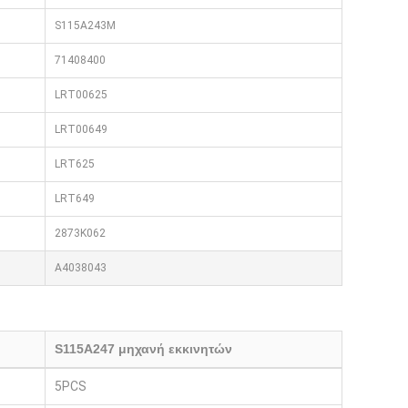
S115A243M
71408400
LRT00625
LRT00649
LRT625
LRT649
2873K062
A4038043
S115A247 μηχανή εκκινητών
5PCS