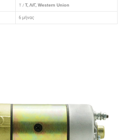
Τ, Λ/Γ, Western Union
T /
6 μήνας