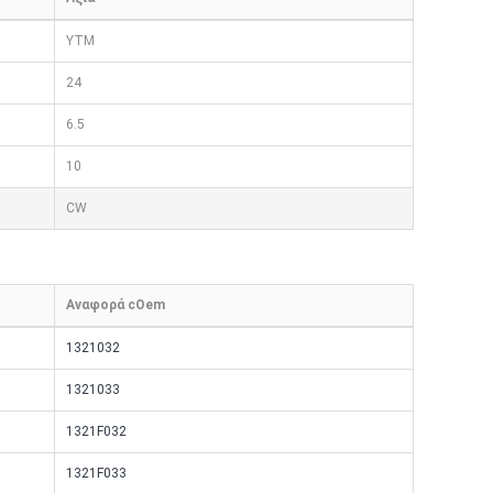
YTM
24
6.5
10
CW
Αναφορά cOem
1321032
1321033
1321F032
1321F033