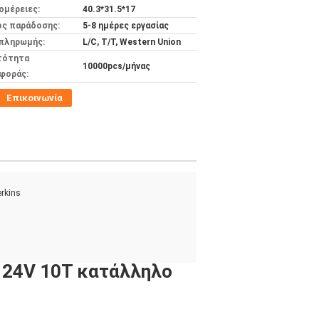
ομέρειες:
40.3*31.5*17
ος παράδοσης:
5-8 ημέρες εργασίας
 πληρωμής:
L/C, T/T, Western Union
τότητα
10000pcs/μήνας
φοράς:
Επικοινωνία
erkins
 24V 10T κατάλληλο