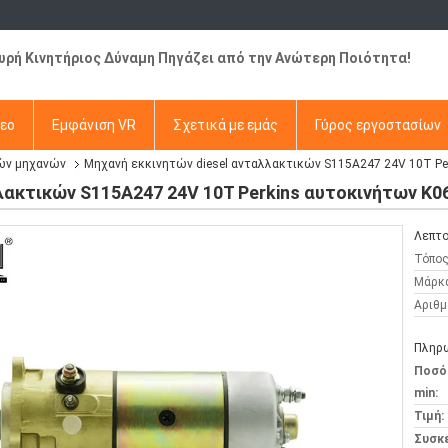
χυρή Κινητήριος Δύναμη Πηγάζει από την Ανώτερη Ποιότητα!
τεο
Εμφάνιση VR
Σχετικά με εμάς
Γύρος εργοστασίων
ών μηχανών
Μηχανή εκκινητών diesel ανταλλακτικών S115A247 24V 10T P
λακτικών S115A247 24V 10T Perkins αυτοκινήτων K
Λεπτο
Τόπος
Μάρκ
Αριθμ
Πληρω
Ποσό
min:
Τιμή:
Συσκ