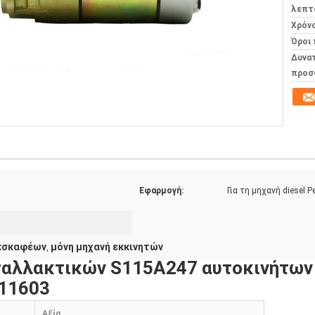
λεπτ
Χρόν
Όροι
Δυνα
προσ
Εφαρμογή:
Για τη μηχανή diesel P
εκσκαφέων
μόνη μηχανή εκκινητών
,
ταλλακτικών S115A247 αυτοκινήτων
T11603
Αξία