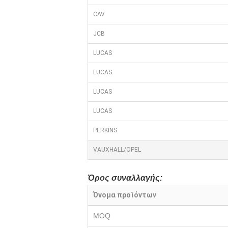
CAV
JCB
LUCAS
LUCAS
LUCAS
LUCAS
PERKINS
VAUXHALL/OPEL
Όρος συναλλαγής:
Όνομα προϊόντων
MOQ