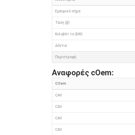
Εμπορικό σήμα
Τάση (β)
Κιλοβάτ το (kW)
Δόντια
Περιστροφή
Αναφορές cOem:
COem
CAV
CAV
CAV
CAV